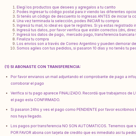
Elegí los productos que desees y agregalos a tu carrito
Podes ingresar tu código postal para ir viendo las diferentes opci
Si tenés un código de descuento lo ingresas ANTES de iniciar la
Una vez terminada la selección, podes INICIAR tu compra
Ingresá tu mail, lo ideal es que te registres. Si ya estas registrado i
Ingresá tus datos, por favor verifica que estén correctos (dni, direc
Ingresá los datos de pago, mercado pago, transferencia bancaria (
Finaliza tu compra
Los envíos son a través de Correo Argentino y pueden demorar de 
Somos agiles con tus pedidos, si pasaron 10 días y no tenés tu p
(1) SI ABONASTE CON TRANSFERENCIA:
Por favor envianos un mail adjuntando el comprobante de pago a
inf
corroborar el pago
Verifica si tu pago aparece FINALIZADO. Recordá que trabajamos de
el pago esta CONFIRMADO.
Si pasaron 24hs y ves el pago como PENDIENTE por favor escribinos P
nos haya llegado.
Los pagos por transferencia NO SON AUTOMATICOS. Tenemos que verif
POR FAVOR abona con tarjeta de credito que es inmediato asi tu pedid