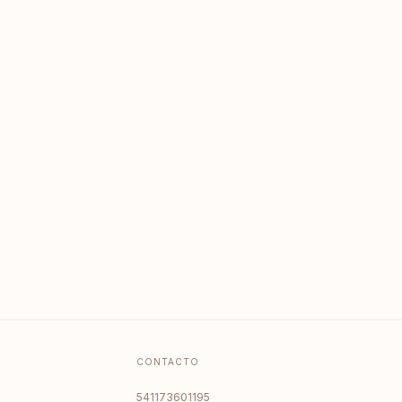
CONTACTO
541173601195