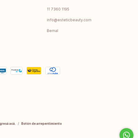
11 7360 1195
info@esteticbeauty.com
Bernal
gresá acá.
/
Botón de arrepentimiento