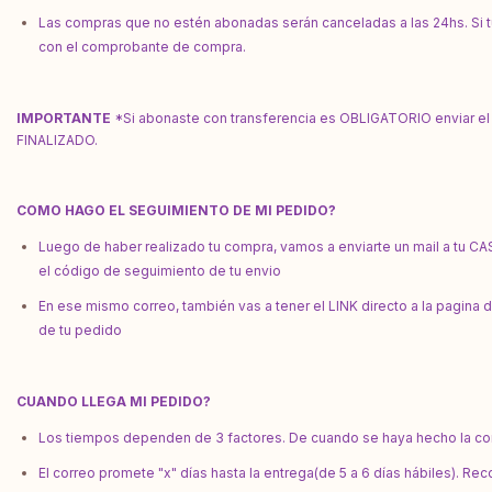
Las compras que no estén abonadas serán canceladas a las 24hs. Si t
con el comprobante de compra.
IMPORTANTE
*Si abonaste con transferencia es OBLIGATORIO enviar 
FINALIZADO.
COMO HAGO EL SEGUIMIENTO DE MI PEDIDO?
Luego de haber realizado tu compra, vamos a enviarte un mail a tu CA
el código de seguimiento de tu envio
En ese mismo correo, también vas a tener el LINK directo a la pagina 
de tu pedido
CUANDO LLEGA MI PEDIDO?
Los tiempos dependen de 3 factores. De cuando se haya hecho la comp
El correo promete "x" días hasta la entrega(de 5 a 6 días hábiles). 