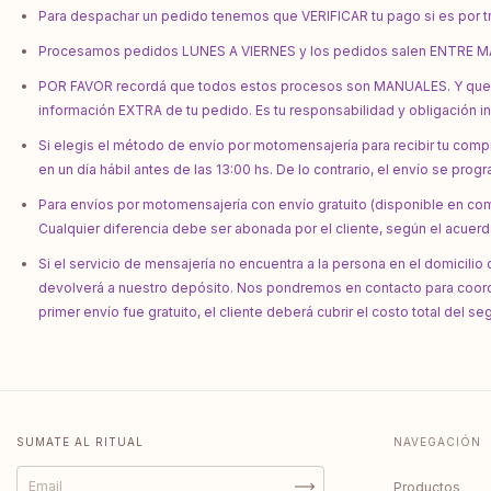
Para despachar un pedido tenemos que VERIFICAR tu pago si es por 
Procesamos pedidos LUNES A VIERNES y los pedidos salen ENTRE 
POR FAVOR recordá que todos estos procesos son MANUALES. Y que 
información EXTRA de tu pedido. Es tu responsabilidad y obligación in
Si elegis el método de envío por motomensajería para recibir tu compr
en un día hábil antes de las 13:00 hs. De lo contrario, el envío se progr
Para envíos por motomensajería con envío gratuito (disponible en com
Cualquier diferencia debe ser abonada por el cliente, según el acuerd
Si el servicio de mensajería no encuentra a la persona en el domicilio 
devolverá a nuestro depósito. Nos pondremos en contacto para coordin
primer envío fue gratuito, el cliente deberá cubrir el costo total del s
SUMATE AL RITUAL
NAVEGACIÓN
Productos