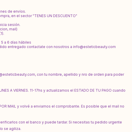
ones de envíos.
 compra, en el sector "TENES UN DESCUENTO"
nicia sesión.
cion, mail)
1).
5 a 6 días hábiles
edido entregado contactate con nosotros a
info@esteticbeauty.com
o@esteticbeauty.com
, con tu nombre, apellido y nro de orden para poder
 LUNES A VIERNES. 11-17hs y actualizamos el ESTADO DE TU PAGO cuando
OR MAIL y volvé a enviarnos el comprobante. Es posible que el mail no
icarlos con el banco y puede tardar. Si necesitas tu pedido urgente
o se agiliza.