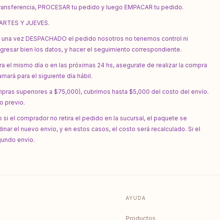
transferencia, PROCESAR tu pedido y luego EMPACAR tu pedido.
MARTES Y JUEVES.
una vez DESPACHADO el pedido nosotros no tenemos control ni
gresar bien los datos, y hacer el seguimiento correspondiente.
a el mismo día o en las próximas 24 hs, asegurate de realizar la compra
amará para el siguiente día hábil.
pras superiores a $75,000), cubrimos hasta $5,000 del costo del envío.
o previo.
o si el comprador no retira el pedido en la sucursal, el paquete se
ar el nuevo envío, y en estos casos, el costo será recalculado. Si el
egundo envío.
AYUDA
Productos