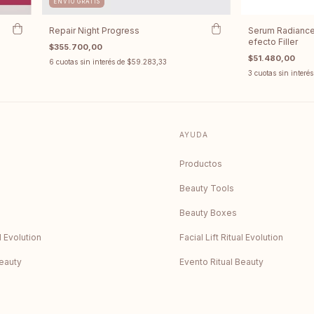
ENVÍO GRATIS
Repair Night Progress
Serum Radiance 
efecto Filler
$355.700,00
$51.480,00
6
cuotas sin interés de
$59.283,33
3
cuotas sin interé
AYUDA
Productos
Beauty Tools
Beauty Boxes
al Evolution
Facial Lift Ritual Evolution
Beauty
Evento Ritual Beauty