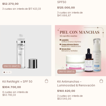
SPF50
$52.270,00
$125.000,00
3
cuotas sin interés de
$17.423,33
3
cuotas sin interés de
$41.666,67
ENVÍO GRATIS
ENVÍO GRATIS
Kit RetiNight + SPF 50
Kit Antimanchas –
Luminosidad & Renovación
$304.700,00
$160.620,00
6
cuotas sin interés de
$50.783,33
3
cuotas sin interés de
$53.540,00