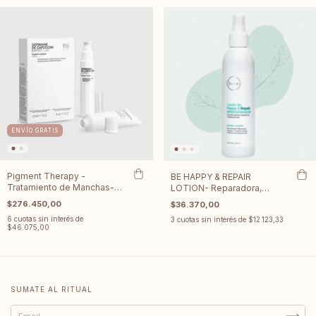
ENVÍO GRATIS
Pigment Therapy -
BE HAPPY & REPAIR
Tratamiento de Manchas-
LOTION- Reparadora,
Home Pack-
Calmante
$276.450,00
$36.370,00
6
cuotas sin interés de
3
cuotas sin interés de
$12.123,33
$46.075,00
SUMATE AL RITUAL