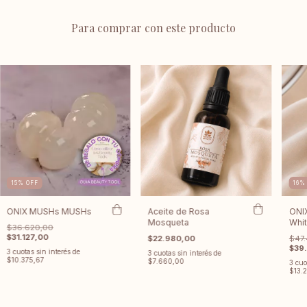
Para comprar con este producto
15
%
OFF
16
ONIX MUSHs MUSHs
Aceite de Rosa
ONI
Mosqueta
Whi
$36.620,00
$31.127,00
$22.980,00
$47.
$39
3
cuotas sin interés de
3
cuotas sin interés de
$10.375,67
$7.660,00
3
cuo
$13.