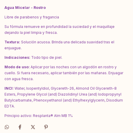
Agua Micelar - Rostro
Libre de parabenos y fragancia
Su fórmula remueve en profundidad la suciedad y el maquillaje
dejando la piel limpia y fresca.
Textura:
Solución acuosa. Brinda una delicada suavidad tras el
enjuague.
Indicaciones:
Todo tipo de piel.
Modo de uso:
Aplicar por las noches con un algodón en rostro y
cuello. Si fuera necesario, aplicar también por las mañanas. Enjuagar
con agua fresca.
INCI:
Water, Isopentyldiol, Glycereth-26, Almond Oil Glycereth-8
Esters, Propylene Glycol (and) Diazolidinyl Urea (and) Iodopropynyl
Butylcarbamate, Phenoxyethanol (and) Ethylhexylglycerin, Disodium
EDTA.
Principio activo: Resplanta® Alm MB 1%