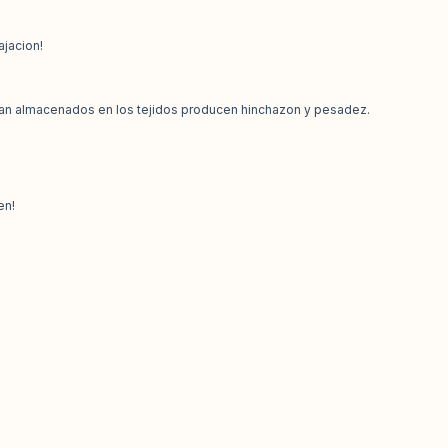
ajacion!
 estan almacenados en los tejidos producen hinchazon y pesadez.
en!