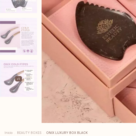
+5
Inicio
.
BEAUTY BOXES
.
ONIX LUXURY BOX BLACK