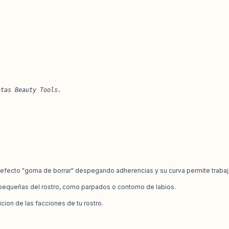
ntas Beauty Tools. 
l efecto "goma de borrar" despegando adherencias y su curva permite trabaja
s pequeñas del rostro, como parpados o contorno de labios.
icion de las facciones de tu rostro.