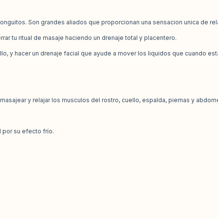
onguitos. Son grandes aliados que proporcionan una sensacion unica de rel
rar tu ritual de masaje haciendo un drenaje total y placentero.
cuello, y hacer un drenaje facial que ayude a mover los liquidos que cuando
asajear y relajar los musculos del rostro, cuello, espalda, piernas y abdom
 por su efecto frío.