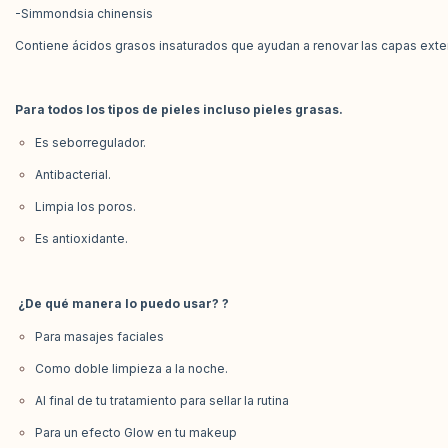
-Simmondsia chinensis
Contiene ácidos grasos insaturados que ayudan a renovar las capas extern
Para todos los tipos de pieles incluso pieles grasas.
Es seborregulador.
Antibacterial.
Limpia los poros.
Es antioxidante.
¿De qué manera lo puedo usar? ?
Para masajes faciales
Como doble limpieza a la noche.
Al final de tu tratamiento para sellar la rutina
Para un efecto Glow en tu makeup