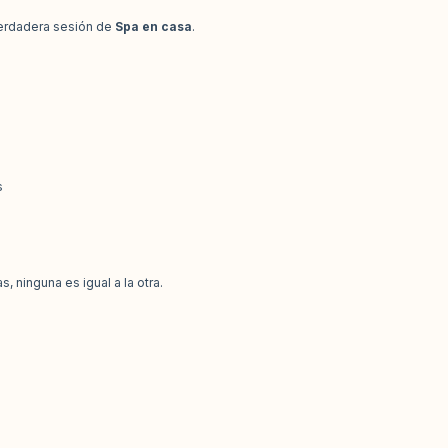
verdadera sesión de
Spa en casa
.
s
 ninguna es igual a la otra.