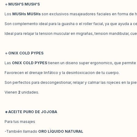
🔹
MUSH'S MUSH'S
Los
MUSHs MUSHs
son exclusivos masajeadores faciales en forma de h
Son complemento ideal para la guasha o el roller facial, ya que ayuda a cer
Ideal para relajar la tension muscular en migrañas, tension mandibular, 
🔹
ONIX COLD PYPES
Las
ONIX COLD PYPES
tienen un diseno super ergonomico, que permite m
Favorecen el drenaje linfático y la desintoxicacion de tu cuerpo.
Son perfectos para descongestionar, relajar y calmar las rojeces en la piel
Vienen
2
unidades.
🔹
ACEITE PURO DE JOJOBA
Para tus masajes
-También llamado
ORO LÍQUIDO NATURAL